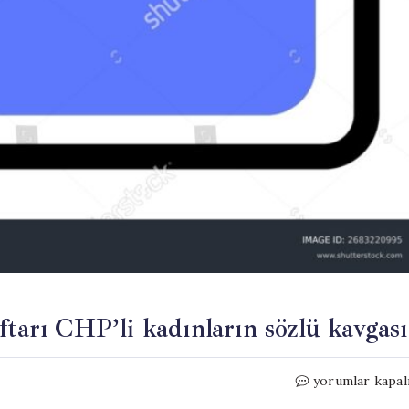
ftarı CHP’li kadınların sözlü kavgası
Özgür
yorumlar kapal
Özel