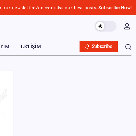
o our newsletter & never miss our best posts.
Subscribe Now!
TIM
İLETİŞİM
Subscribe
SON YAZILAR
Yunanistan’dan Marmaris’e 2 bin 768 kişi
birden akın etti