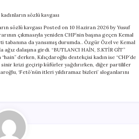
ve
Kılıçdaroğlu
taraftarı
CHP’li
ların sözlü kavgası Posted on 10 Haziran 2026 by Yusuf
kadınların
ararının çıkmasıyla yeniden CHP’nin başına geçen Kemal
sözlü
arti tabanına da yansımış durumda.. Özgür Özel ve Kemal
kavgası
için
ında ağız dalaşına girdi. “BUTLANCI HAİN, S.KTİR GİT”
“hain” derken, Kılıçdaroğlu destekçisi kadın ise “CHP’de
sinir krizi geçirip küfürler yağdırırken, diğer partililer
aroğlu, ‘Fetö’nün itleri yıldıramaz bizleri’ sloganlarını