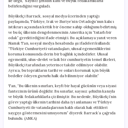
ile değil, “sayısız şehidin kanı ve büyük fedakarlıklarla”
belirlendiğini vurguladı.
Büyükelçi Barrack, sosyal medya üzerinden yaptığı
paylaşımda, Türkiye, Irak ve Suriye’nin Ortadoğu’nun kalıcı
istikrarı açısından kritik bir öneme sahip olduğunu belirtmiş
ve bu üç ülkenin dengelenmesinin Amerika için “tutarlı bir
odak” gerektirdiğini ifade etmişti. Bu açıklamaya yanıt veren
Namık Tan, sosyal medya hesabında şu ifadeleri kullandı:
“Türkiye Cumhuriyeti vatandaşları, ulusal egemenliklerini
koruma konusunda derin bir bağlılık içindedirler. Ulusal
egemenlik, ulus-devlet ve laik bir cumhuriyetin temel ilkeleri,
Büyükelçi tarafından yeterince takdir edilmiyor olabilir.
Ayrıca, bu toprakların tarihi ve onları korumak için büyük
bedeller ödeyen gururlu halk da bilinmiyor olabilir.”
Tan, “Bu ülkenin sınırları, keyfi bir hayal gücünün veya siyasi
fantezinin ürünü değildir. Bu sınırlar, sayısız şehidin kanıyla
ve büyük fedakarlıklarla çizilmiştir. Bu nedenle, Büyükelçi’nin
görev yaptığı ülkenin tarihini daha iyi anlaması ve Türkiye
Cumhuriyeti ile vatandaşlarının haklı olarak hak ettikleri
saygıyı göstermesini umuyorum” diyerek Barrack’a çağrıda
bulundu. (ANKA)