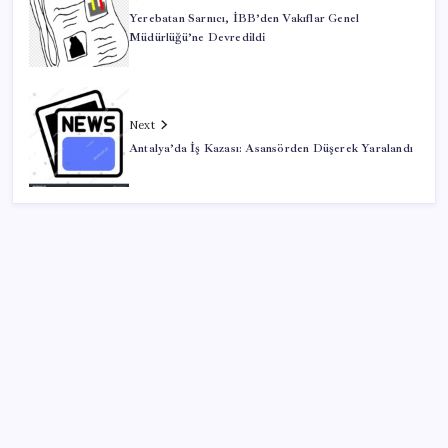
Yerebatan Sarnıcı, İBB’den Vakıflar Genel
Müdürlüğü’ne Devredildi
Next
Antalya’da İş Kazası: Asansörden Düşerek Yaralandı
SON YAZILAR
Yunanistan’dan Marmaris’e 2 bin 768 kişi birden akın