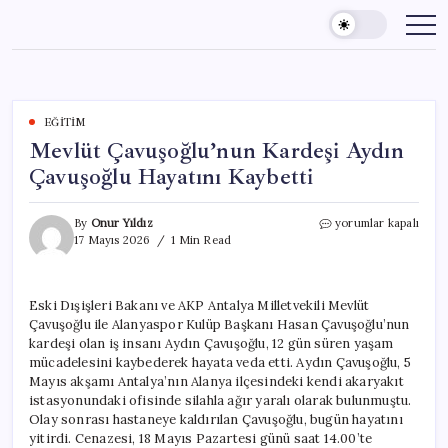
Skip
to
content
EĞITIM
Mevlüt Çavuşoğlu’nun Kardeşi Aydın
Çavuşoğlu Hayatını Kaybetti
Mevlüt
By
Onur Yıldız
yorumlar kapalı
Çavuşoğlu’nun
17 Mayıs 2026
1 Min Read
Kardeşi
Aydın
Çavuşoğlu
Eski Dışişleri Bakanı ve AKP Antalya Milletvekili Mevlüt
Hayatını
Çavuşoğlu ile Alanyaspor Kulüp Başkanı Hasan Çavuşoğlu’nun
Kaybetti
için
kardeşi olan iş insanı Aydın Çavuşoğlu, 12 gün süren yaşam
mücadelesini kaybederek hayata veda etti. Aydın Çavuşoğlu, 5
Mayıs akşamı Antalya’nın Alanya ilçesindeki kendi akaryakıt
istasyonundaki ofisinde silahla ağır yaralı olarak bulunmuştu.
Olay sonrası hastaneye kaldırılan Çavuşoğlu, bugün hayatını
yitirdi. Cenazesi, 18 Mayıs Pazartesi günü saat 14.00’te