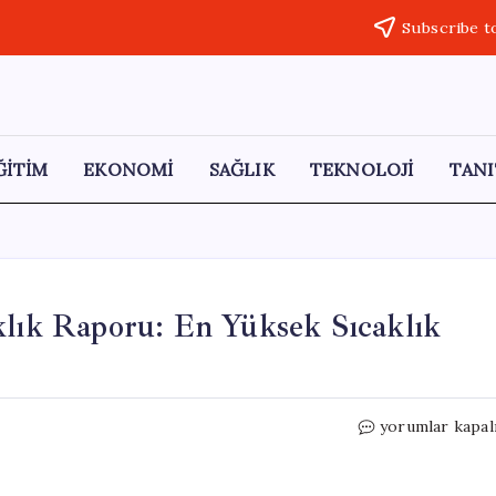
Subscribe t
ĞİTİM
EKONOMİ
SAĞLIK
TEKNOLOJİ
TANI
klık Raporu: En Yüksek Sıcaklık
Meteoroloji’de
yorumlar kapal
Nisan
Ayı
Sıcaklık