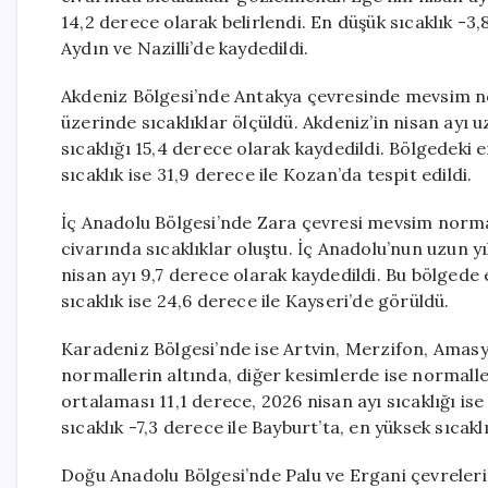
14,2 derece olarak belirlendi. En düşük sıcaklık -3,8
Aydın ve Nazilli’de kaydedildi.
Akdeniz Bölgesi’nde Antakya çevresinde mevsim no
üzerinde sıcaklıklar ölçüldü. Akdeniz’in nisan ayı u
sıcaklığı 15,4 derece olarak kaydedildi. Bölgedeki 
sıcaklık ise 31,9 derece ile Kozan’da tespit edildi.
İç Anadolu Bölgesi’nde Zara çevresi mevsim normal
civarında sıcaklıklar oluştu. İç Anadolu’nun uzun yı
nisan ayı 9,7 derece olarak kaydedildi. Bu bölgede 
sıcaklık ise 24,6 derece ile Kayseri’de görüldü.
Karadeniz Bölgesi’nde ise Artvin, Merzifon, Amasya,
normallerin altında, diğer kesimlerde ise normaller
ortalaması 11,1 derece, 2026 nisan ayı sıcaklığı is
sıcaklık -7,3 derece ile Bayburt’ta, en yüksek sıcakl
Doğu Anadolu Bölgesi’nde Palu ve Ergani çevreleri