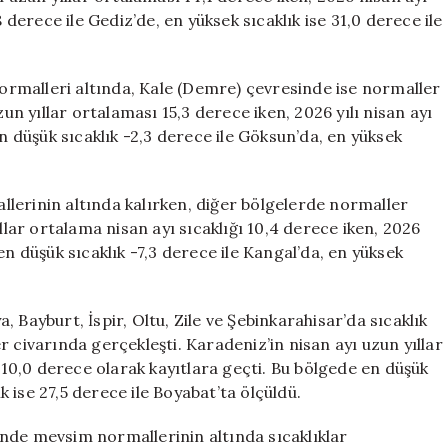
 derece ile Gediz’de, en yüksek sıcaklık ise 31,0 derece ile
rmalleri altında, Kale (Demre) çevresinde ise normaller
zun yıllar ortalaması 15,3 derece iken, 2026 yılı nisan ayı
en düşük sıcaklık -2,3 derece ile Göksun’da, en yüksek
lerinin altında kalırken, diğer bölgelerde normaller
llar ortalama nisan ayı sıcaklığı 10,4 derece iken, 2026
en düşük sıcaklık -7,3 derece ile Kangal’da, en yüksek
 Bayburt, İspir, Oltu, Zile ve Şebinkarahisar’da sıcaklık
 civarında gerçekleşti. Karadeniz’in nisan ayı uzun yıllar
e 10,0 derece olarak kayıtlara geçti. Bu bölgede en düşük
ık ise 27,5 derece ile Boyabat’ta ölçüldü.
nde mevsim normallerinin altında sıcaklıklar