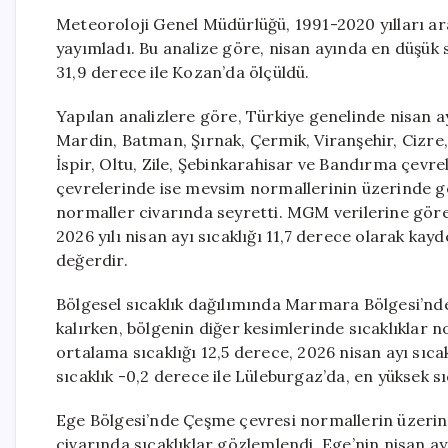
Meteoroloji Genel Müdürlüğü, 1991-2020 yılları ara
yayımladı. Bu analize göre, nisan ayında en düşük s
31,9 derece ile Kozan’da ölçüldü.
Yapılan analizlere göre, Türkiye genelinde nisan ay
Mardin, Batman, Şırnak, Çermik, Viranşehir, Cizre
İspir, Oltu, Zile, Şebinkarahisar ve Bandırma çev
çevrelerinde ise mevsim normallerinin üzerinde ger
normaller civarında seyretti. MGM verilerine göre,
2026 yılı nisan ayı sıcaklığı 11,7 derece olarak kay
değerdir.
Bölgesel sıcaklık dağılımında Marmara Bölgesi’nd
kalırken, bölgenin diğer kesimlerinde sıcaklıklar 
ortalama sıcaklığı 12,5 derece, 2026 nisan ayı sıcak
sıcaklık -0,2 derece ile Lüleburgaz’da, en yüksek sı
Ege Bölgesi’nde Çeşme çevresi normallerin üzerind
civarında sıcaklıklar gözlemlendi. Ege’nin nisan ay