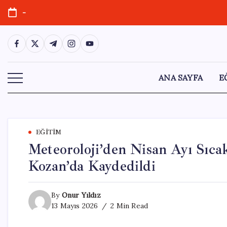
Skip
-
to
content
https://www.facebook.com/
https://twitter.com/
https://t.me/
https://www.instagram.com/
https://youtube.com/
ANA SAYFA
E
EĞITIM
Meteoroloji’den Nisan Ayı Sıca
Kozan’da Kaydedildi
By
Onur Yıldız
13 Mayıs 2026
2 Min Read