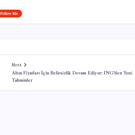
Follow Me
Next
Altın Fiyatları İçin Belirsizlik Devam Ediyor: ING’den Yeni
Tahminler
Office Lisans Satın Al