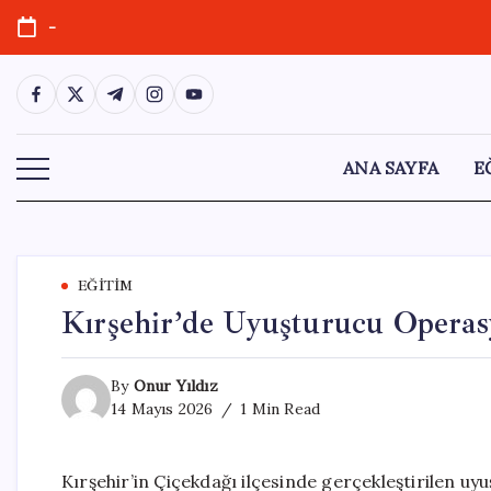
Skip
-
to
content
https://www.facebook.com/
https://twitter.com/
https://t.me/
https://www.instagram.com/
https://youtube.com/
ANA SAYFA
E
EĞITIM
Kırşehir’de Uyuşturucu Operas
By
Onur Yıldız
14 Mayıs 2026
1 Min Read
Kırşehir’in Çiçekdağı ilçesinde gerçekleştirilen u