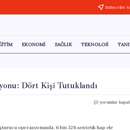
Subscribe t
ĞİTİM
EKONOMİ
SAĞLIK
TEKNOLOJİ
TANI
yonu: Dört Kişi Tutuklandı
Kırşehir’de
yorumlar kapal
Uyuşturucu
Operasyonu:
Dört
Kişi
yuşturucu operasyonunda, 6 bin 328 sentetik hap ele