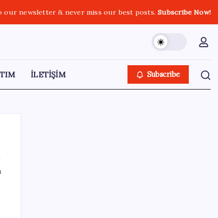
o our newsletter & never miss our best posts.
Subscribe Now!
TIM
İLETİŞİM
Subscribe
ı
SON YAZILAR
AB’den 348 uyduluk güvenlik iletişim ağına
onay