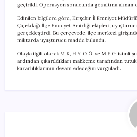
geçirildi. Operasyon sonucunda gözaltına alınan dö
Edinilen bilgilere göre, Kırşehir İl Emniyet Müdürl
Çiçekdağı İlçe Emniyet Amirliği ekipleri, uyuşturu
gerçekleştirdi. Bu çerçevede, ilçe merkezi girişi
miktarda uyuşturucu madde bulundu.
Olayla ilgili olarak M.K, H.Y, O.Ö. ve M.E.G. isimli ş
ardından çıkarıldıkları mahkeme tarafından tutuklan
kararlılıklarının devam edeceğini vurguladı.