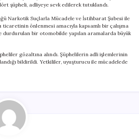
Tutuklandı
rt şüpheli, adliyeye sevk edilerek tutuklandı.
için
üğü Narkotik Suçlarla Mücadele ve İstihbarat Şubesi ile
cu ticaretinin önlenmesi amacıyla kapsamlı bir çalışma
nde durdurulan bir otomobilde yapılan aramalarda büyük
üpheliler gözaltına alındı. Şüphelilerin adli işlemlerinin
dığı bildirildi. Yetkililer, uyuşturucu ile mücadelede