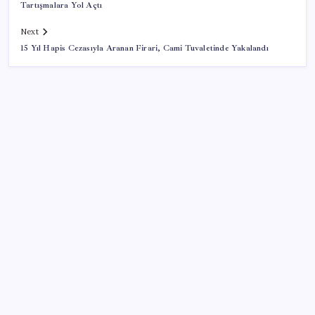
Tartışmalara Yol Açtı
Next
15 Yıl Hapis Cezasıyla Aranan Firari, Cami Tuvaletinde Yakalandı
SON YAZILAR
AB’den 348 uyduluk güvenlik iletişim ağına onay
Katlanabilir telefonda incelik yarışı kızıştı: HONOR
Magic V6 Türkiye’de
Bakan Kacır: 23 yılda imalat sanayi katma değerimizi
250 milyar doların üzerine taşıdık