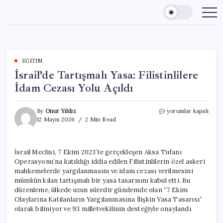
Skip
to
content
EĞITIM
İsrail’de Tartışmalı Yasa: Filistinlilere
İdam Cezası Yolu Açıldı
İsrail’de
By
Onur Yıldız
yorumlar kapalı
Tartışmalı
12 Mayıs 2026
2 Min Read
Yasa:
Filistinlilere
İdam
İsrail Meclisi, 7 Ekim 2023’te gerçekleşen Aksa Tufanı
Cezası
Operasyonu’na katıldığı iddia edilen Filistinlilerin özel askeri
Yolu
Açıldı
mahkemelerde yargılanmasını ve idam cezası verilmesini
için
mümkün kılan tartışmalı bir yasa tasarısını kabul etti. Bu
düzenleme, ülkede uzun süredir gündemde olan “7 Ekim
Olaylarına Katılanların Yargılanmasına İlişkin Yasa Tasarısı”
olarak biliniyor ve 93 milletvekilinin desteğiyle onaylandı.