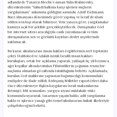
adlandırdı. Tasarıyı Meclis’e sunan Yulia Malinovsky,
düzenlemenin “Yahudi halkına karşı işlenen suçların
yargılanması” anlamına geldiğini savundu. Adolf Eichmann,
Nazi Almanyası döneminde görev yapmış ve İsrail’de idam
edilen son kişi olarak biliniyor. Yeni yasaya göre, yargılamalar
kamuya açık bir şekilde gerçekleştirilecek. Duruşmalar özel
bir internet sitesi aracılığıyla canlı yayınlanacak ve tüm
duruşmaların ses ve görüntü kayıtları devlet arşivlerinde
saklanacak.
Bu karar, uluslararası insan hakları örgütlerinin sert tepkisini
çekti. HaMoked ve Adalah isimli İsrailli insan hakları
kuruluşları, ortak bir açıklama yaparak, yaklaşık üç yıl boyunca
ağır koşullar altında tutulan Filistinlilerin çoğunun resmi bir
suçlama olmadan gözaltında tutulduğunu belirtti. Açıklamada,
kurulan özel mahkeme yapısının bağımsızlığı konusundaki
endişeler de ifade edildi. Birleşmiş Milletler raportörleri daha
önce düzenlemeye ilişkin kaygılarını İsrail makamlarına
iletmişti. BM uzmanları, yargıya siyasi müdahale riski
konusunda uyararak, tasarının yaşam hakkı, adil yargılanma
hakkı ve işkence yasağı gibi temel uluslararası hukuk ilkeleriyle
çelişebileceğini belirtti.