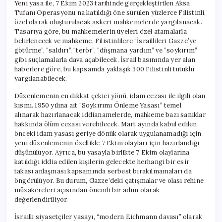
Yeni yasa ile, 7 Ekim 2023 tarihinde gerçekleştirilen Aksa
Tufanı Operasyonu’na katıldığı öne sürülen yüzlerce Filistinli,
özel olarak oluşturulacak askeri mahkemelerde yargılanacak.
Tasarıya göre, bu mahkemelerin üyeleri özel atamalarla
belirlenecek ve mahkeme, Filistinlilere “İsraillileri Gazze’ye
götürme”, “saldırı”, “terör”, “düşmana yardım” ve “soykırım”
gibi suçlamalarla dava açabilecek. İsrail basınında yer alan
haberlere göre, bu kapsamda yaklaşık 300 Filistinli tutuklu
yargılanabilecek.
Düzenlemenin en dikkat çekici yönü, idam cezası ile ilgili olan
kısmı. 1950 yılına ait “Soykırımı Önleme Yasası” temel
alınarak hazırlanacak iddianamelerde, mahkeme bazı sanıklar
hakkında ölüm cezası verebilecek. Mart ayında kabul edilen
önceki idam yasası geriye dönük olarak uygulanamadığı için
yeni düzenlemenin özellikle 7 Ekim olayları için hazırlandığı
düşünülüyor. Ayrıca, bu yasayla birlikte 7 Ekim olaylarına
katıldığı iddia edilen kişilerin gelecekte herhangi bir esir
takası anlaşması kapsamında serbest bırakılmamaları da
öngörülüyor. Bu durum, Gazze’deki çatışmalar ve olası rehine
müzakereleri açısından önemli bir adım olarak
değerlendiriliyor.
İsrailli siyasetçiler yasayı, “modern Eichmann davası” olarak