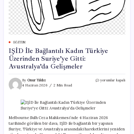
EĞITIM
IŞİD İle Bağlantılı Kadın Türkiye
Üzerinden Suriye’ye Gitti:
Avustralya’da Gelişmeler
IŞİD
By
Onur Yıldız
yorumlar kapalı
İle
4 Haziran 2026
2 Min Read
Bağlantılı
Kadın
Türkiye
Üzerinden
Suriye’ye
Gitti:
Melbourne Sulh Ceza Mahkemesi’nde 4 Haziran 2026
Avustralya’da
tarihinde görülen bir dava, IŞİD ile bağlantılı bir yapının
Gelişmeler
Suriye, Türkiye ve Avustralya arasındaki hareketlerini yeniden
için