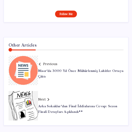
Follow Me
Other Articles
Previous
Mısır’da 3000 Yıl Önce Mühürlenmiş Lahitler Ortaya
Çıktı
Next
Arka Sokaklar’dan Final İddialarına Cevap: Sezon
Finali Detayları Açıklandı**