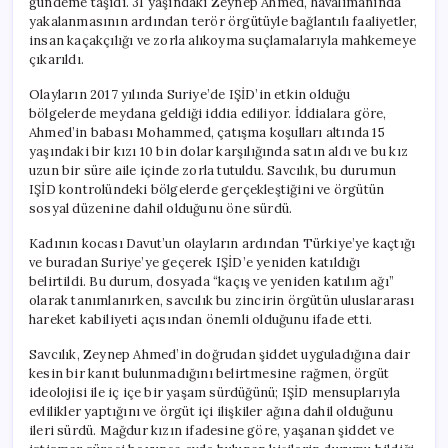
gündeme taşıdı. 31 yaşındaki Zeynep Ahmed, havalimanında
yakalanmasının ardından terör örgütüyle bağlantılı faaliyetler,
insan kaçakçılığı ve zorla alıkoyma suçlamalarıyla mahkemeye
çıkarıldı.
Olayların 2017 yılında Suriye’de IŞİD’in etkin olduğu
bölgelerde meydana geldiği iddia ediliyor. İddialara göre,
Ahmed’in babası Mohammed, çatışma koşulları altında 15
yaşındaki bir kızı 10 bin dolar karşılığında satın aldı ve bu kız
uzun bir süre aile içinde zorla tutuldu. Savcılık, bu durumun
IŞİD kontrolündeki bölgelerde gerçekleştiğini ve örgütün
sosyal düzenine dahil olduğunu öne sürdü.
Kadının kocası Davut’un olayların ardından Türkiye’ye kaçtığı
ve buradan Suriye’ye geçerek IŞİD’e yeniden katıldığı
belirtildi. Bu durum, dosyada “kaçış ve yeniden katılım ağı”
olarak tanımlanırken, savcılık bu zincirin örgütün uluslararası
hareket kabiliyeti açısından önemli olduğunu ifade etti.
Savcılık, Zeynep Ahmed’in doğrudan şiddet uyguladığına dair
kesin bir kanıt bulunmadığını belirtmesine rağmen, örgüt
ideolojisi ile iç içe bir yaşam sürdüğünü; IŞİD mensuplarıyla
evlilikler yaptığını ve örgüt içi ilişkiler ağına dahil olduğunu
ileri sürdü. Mağdur kızın ifadesine göre, yaşanan şiddet ve