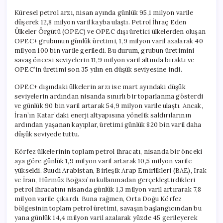
Küresel petrol arzı, nisan ayında günlük 95,1 milyon varile
düşerek 12,8 milyon varil kayba ulaştı. Petrol İhraç Eden
Ülkeler Örgütü (OPEC) ve OPEC dışı üretici ülkelerden oluşan
OPEC+ grubunun günlük üretimi, 1,9 milyon varil azalarak 40
milyon 100 bin varile geriledi. Bu durum, grubun üretimini
savaş öncesi seviyelerin 11,9 milyon varil altında bıraktı ve
OPEC’in üretimi son 35 yılın en düşük seviyesine indi.
OPEC+ dışındaki ülkelerin arzı ise mart ayındaki düşük
seviyelerin ardından nisanda sınırlı bir toparlanma gösterdi
ve günlük 90 bin varil artarak 54,9 milyon varile ulaştı. Ancak,
İran’ın Katar’daki enerji altyapısına yönelik saldırılarının
ardından yaşanan kayıplar, üretimi günlük 820 bin varil daha
düşük seviyede tuttu.
Körfez ülkelerinin toplam petrol ihracatı, nisanda bir önceki
aya göre günlük 1,9 milyon varil artarak 10,5 milyon varile
yükseldi. Suudi Arabistan, Birleşik Arap Emirlikleri (BAE), Irak
ve İran, Hürmüz Boğazı’nı kullanmadan gerçekleştirdikleri
petrol ihracatını nisanda günlük 1,3 milyon varil artırarak 7,8
milyon varile çıkardı. Buna rağmen, Orta Doğu Körfez
bölgesinin toplam petrol üretimi, savaşın başlangıcından bu
yana günlük 14,4 milyon varil azalarak yüzde 45 gerileyerek