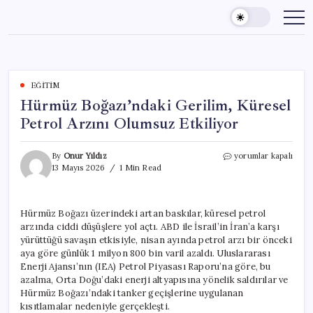
Skip
to
content
EĞITIM
Hürmüz Boğazı’ndaki Gerilim, Küresel
Petrol Arzını Olumsuz Etkiliyor
Hürmüz
By
Onur Yıldız
yorumlar kapalı
Boğazı’ndaki
13 Mayıs 2026
1 Min Read
Gerilim,
Küresel
Petrol
Hürmüz Boğazı üzerindeki artan baskılar, küresel petrol
Arzını
arzında ciddi düşüşlere yol açtı. ABD ile İsrail’in İran’a karşı
Olumsuz
Etkiliyor
yürüttüğü savaşın etkisiyle, nisan ayında petrol arzı bir önceki
için
aya göre günlük 1 milyon 800 bin varil azaldı. Uluslararası
Enerji Ajansı’nın (IEA) Petrol Piyasası Raporu’na göre, bu
azalma, Orta Doğu’daki enerji altyapısına yönelik saldırılar ve
Hürmüz Boğazı’ndaki tanker geçişlerine uygulanan
kısıtlamalar nedeniyle gerçekleşti.