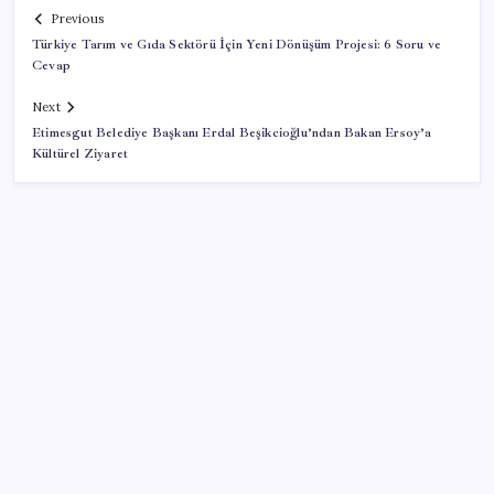
Previous
Türkiye Tarım ve Gıda Sektörü İçin Yeni Dönüşüm Projesi: 6 Soru ve
Cevap
Next
Etimesgut Belediye Başkanı Erdal Beşikcioğlu’ndan Bakan Ersoy’a
Kültürel Ziyaret
SON YAZILAR
ABD’den Türk zeytinyağına vergi engeli:
İhracatçılardan acil çağrı