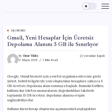
Skip
to
content
EKONOMI
Gmail, Yeni Hesaplar İçin Ücretsiz
Depolama Alanını 5 GB ile Sınırlıyor
Gmail,
By
Onur Yıldız
yorumlar kapalı
Yeni
17 Mayıs 2026
1 Min Read
Hesaplar
İçin
Ücretsiz
Google, Gmail hizmeti için yeni bir uygulama sürecine girdi.
Depolama
Şirket, belirli bölgelerde yeni oluşturulan hesaplara yalnızca 5
Alanını
5
GB ücretsiz depolama alanı sunmaya başladı. Bununla birlikte,
GB
kullanıcılar telefon numaralarını doğruladıkları takdirde
ile
toplamda 15 GB ücretsiz depolama alanına erişim
Sınırlıyor
sağlayabiliyorlar.
için
Kullanıcıların hesap oluşturma aşamasında karşılaştıkları