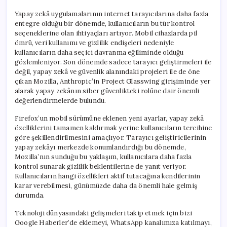
Yapay zekâ uygulamalarının internet tarayıcılarına daha fazla
entegre olduğu bir dönemde, kullanıcıların bu tür kontrol
seçeneklerine olan ihtiyaçları artıyor. Mobil cihazlarda pil
ömrü, veri kullanımı ve gizlilik endişeleri nedeniyle
kullanıcıların daha seçici davranma eğiliminde olduğu
gözlemleniyor. Son dönemde sadece tarayıcı geliştirmeleri ile
değil, yapay zekâ ve güvenlik alanındaki projeleri ile de öne
çıkan Mozilla, Anthropic’in Project Glasswing girişiminde yer
alarak yapay zekânın siber güvenlikteki rolüne dair önemli
değerlendirmelerde bulundu.
Firefox’un mobil sürümüne eklenen yeni ayarlar, yapay zekâ
özelliklerini tamamen kaldırmak yerine kullanıcıların tercihine
göre şekillendirilmesini amaçlıyor. Tarayıcı geliştiricilerinin
yapay zekâyı merkezde konumlandırdığı bu dönemde,
Mozilla’nın sunduğu bu yaklaşım, kullanıcılara daha fazla
kontrol sunarak gizlilik beklentilerine de yanıt veriyor.
Kullanıcıların hangi özellikleri aktif tutacağına kendilerinin
karar verebilmesi, günümüzde daha da önemli hale gelmiş
durumda.
Teknoloji dünyasındaki gelişmeleri takip etmek için bizi
Google Haberler’de eklemeyi, WhatsApp kanalımıza katılmayı,