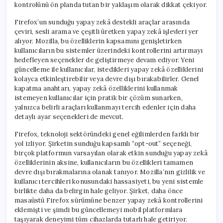
kontrolünü ön planda tutan bir yaklaşım olarak dikkat çekiyor.
Firefox’un sunduğu yapay zekâ destekli araçlar arasında
çeviri, sesli arama ve çeşitli üretken yapay zekâ işlevleri yer
alıyor. Mozilla, bu özelliklerin kapsamını genişletirken
kullanıcıların bu sistemler üzerindeki kontrollerini artırmayı
hedefleyen seçenekler de geliştirmeye devam ediyor. Yeni
güncelleme ile kullanıcılar, istedikleri yapay zekâ özelliklerini
kolayca etkinleştirebilir veya devre dışı bırakabilirler. Genel
kapatma anahtarı, yapay zekâ özelliklerini kullanmak
istemeyen kullanıcılar için pratik bir çözüm sunarken,
yalnızca belirli araçları kullanmayı tercih edenler için daha
detaylı ayar seçenekleri de mevcut.
Firefox, teknoloji sektöründeki genel eğilimlerden farklı bir
yol izliyor. Şirketin sunduğu kapsamlı “opt-out” seçeneği,
birçok platformun varsayılan olarak etkin sunduğu yapay zekâ
özelliklerinin aksine, kullanıcıların bu özellikleri tamamen
devre dışı bırakmalarına olanak tanıyor. Mozilla’nın gizlilik ve
kullanıcı tercihleri konusundaki hassasiyeti, bu yeni sistemle
birlikte daha da belirgin hale geliyor. Şirket, daha önce
masaüstü Firefox sürümüne benzer yapay zekâ kontrollerini
eklemişti ve şimdi bu güncellemeyi mobil platformlara
taşıyarak deneyimi tüm cihazlarda tutarlı hale getiriyor.