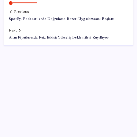
Previous
Spotify, Podcast’lerde Doğrulama Rozeti Uygulamasını Başlattı
Next
Altın Fiyatlarında Faiz Etkisi: Yükseliş Beklentileri Zayıflıyor
SON YAZILAR
AB’den 348 uyduluk güvenlik iletişim ağına onay
Katlanabilir telefonda incelik yarışı kızıştı: HONOR
Magic V6 Türkiye’de