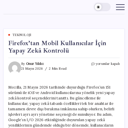
Skip
to
content
TEKNOLOJI
Firefox’tan Mobil Kullanıcılar İçin
Yapay Zekâ Kontrolü
Firefox’tan
By
Onur Yıldız
yorumlar kapalı
Mobil
21 Mayıs 2026
2 Min Read
Kullanıcılar
İçin
Yapay
Mozilla, 21 Mayıs 2026 tarihinde duyurduğu Firefox’un 151
Zekâ
sürümü ile iOS ve Android kullanıcılarına yönelik yeni yapay
Kontrolü
için
zekâ kontrol seçeneklerini tanıttı. Bu güncelleme ile
kullanıcılar, yapay zekâ tabanlı özellikleri tek bir anahtar ile
tamamen devre dışı bırakma imkânına sahip olurken, belirli
işlevleri ayrı ayrı yönetme seçeneği de sunuluyor. Bu adım,
Google’ın I/O 2026 etkinliğinde duyurulan yapay zekâ
yeniliklerinin gündemde olduğu bir dönemde, kullanıcıların