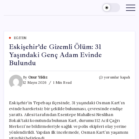
Skip
to
content
EĞITIM
Eskişehir’de Gizemli Ölüm: 31
Yaşındaki Genç Adam Evinde
Bulundu
Eskişehir’de
By
Onur Yıldız
yorumlar kapalı
Gizemli
12 Mayıs 2026
1 Min Read
Ölüm:
31
Yaşındaki
Eskişehir’in Tepebaşı ilçesinde, 31 yaşındaki Osman Kart’ın
Genç
evinde hareketsiz bir şekilde bulunması, çevresinde endişe
Adam
Evinde
yarattı. Ailesi tarafından Esentepe Mahallesi Neslihan
Bulundu
Sokak’taki konutunda bulunan Kart, durumu 112 Acil Çağrı
için
Merkezi’ne bildirmeleriyle sağlık ve polis ekipleri olay yerine
yönlendirildi. Yapılan ilk incelemede, Osman Kart’ın yaşamını
yitirdiği belirlendi.