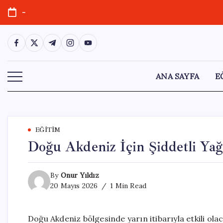
Skip
-
to
content
https://www.facebook.com/
https://twitter.com/
https://t.me/
https://www.instagram.com/
https://youtube.com/
ANA SAYFA
E
EĞITIM
Doğu Akdeniz İçin Şiddetli Yağ
By
Onur Yıldız
20 Mayıs 2026
1 Min Read
Doğu Akdeniz bölgesinde yarın itibarıyla etkili olac