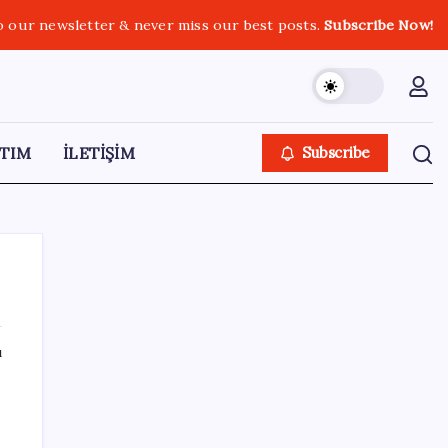
o our newsletter & never miss our best posts.
Subscribe Now!
TIM
İLETİŞİM
Subscribe
ı
SON YAZILAR
‘Birazdan evinize gelecekler’ mesajını
l
görünce hayatı karardı