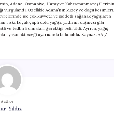
Uyarısı
sin, Adana, Osmaniye, Hatay ve Kahramanmaraş illerini
için
ği vurgulandı. Özellikle Adana’nın kuzey ve doğu kesimleri
elerinde ise çok kuvvetli ve şiddetli sağanak yağışların
lan riski, küçük çaplı dolu yağışı, yıldırım düşmesi gibi
li ve tedbirli olmaları gerektiği belirtildi. Ayrıca, yağış
alar yaşanabileceği uyarısında bulunuldu. Kaynak: AA /
Author
ur Yıldız