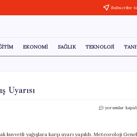
Subscribe t
ĞİTİM
EKONOMİ
SAĞLIK
TEKNOLOJİ
TANI
ış Uyarısı
Doğu
yorumlar kapal
Akdeniz
İçin
Şiddetli
Yağış
ak kuvvetli yağışlara karşı uyarı yapıldı. Meteoroloji Gene