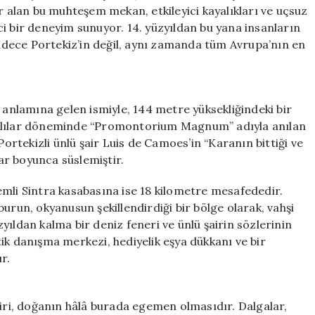
Noktası
r alan bu muhteşem mekan, etkileyici kayalıkları ve uçsuz
ve
i bir deneyim sunuyor. 14. yüzyıldan bu yana insanların
14.
 sadece Portekiz’in değil, aynı zamanda tüm Avrupa’nın en
Yüzyılın
Sırrı
için
 anlamına gelen ismiyle, 144 metre yüksekliğindeki bir
malılar döneminde “Promontorium Magnum” adıyla anılan
Portekizli ünlü şair Luis de Camoes’in “Karanın bittiği ve
lar boyunca süslemiştir.
emli Sintra kasabasına ise 18 kilometre mesafededir.
urun, okyanusun şekillendirdiği bir bölge olarak, vahşi
ıldan kalma bir deniz feneri ve ünlü şairin sözlerinin
istik danışma merkezi, hediyelik eşya dükkanı ve bir
r.
biri, doğanın hâlâ burada egemen olmasıdır. Dalgalar,