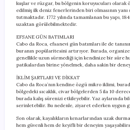
kuşlar ve rüzgar, bu bölgenin koruyucuları olarak ö
edilmiş ilk deniz fenerlerinden biri olmasının yanı
tutmaktadır. 1772 yılında tamamlanan bu yapı, 18
uzaktan görülebilmektedir.
EFSANE GÜN BATIMLARI
Cabo da Roca, efsanevi gün batımları ile de tanın
buranın popülaritesini artırıyor. Burada, organize 
genellikle uzun sürmediği için kendinize bir süre hu
patikalardan birine yönelmek, daha sakin bir dene
İKLİM ŞARTLARI VE DİKKAT
Cabo da Roca’nın kendine özgü mikro iklimi, burada
bölgedeki sıcaklık, civar bölgelerden 5 ila 10 dere
burada kalış sürenizi etkileyebilir. Yaz aylarında bi
serinletebilir. Bu nedenle, ziyaret ederken uygun 
Son olarak, kayalıkların kenarlarından uzak durmak
hem güvenli hem de keyifli bir deneyim yaşayabilirs