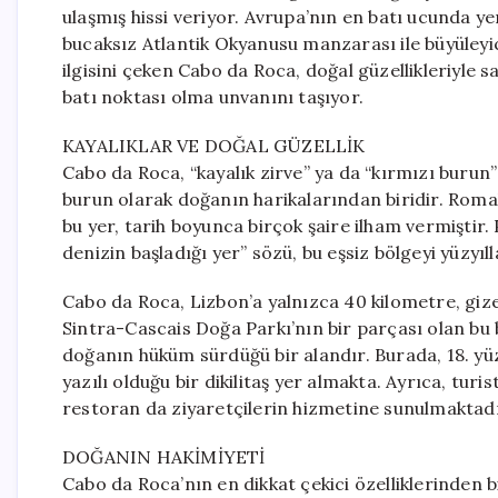
ulaşmış hissi veriyor. Avrupa’nın en batı ucunda ye
bucaksız Atlantik Okyanusu manzarası ile büyüleyic
ilgisini çeken Cabo da Roca, doğal güzellikleriyle
batı noktası olma unvanını taşıyor.
KAYALIKLAR VE DOĞAL GÜZELLİK
Cabo da Roca, “kayalık zirve” ya da “kırmızı burun”
burun olarak doğanın harikalarından biridir. Ro
bu yer, tarih boyunca birçok şaire ilham vermiştir. 
denizin başladığı yer” sözü, bu eşsiz bölgeyi yüzyıl
Cabo da Roca, Lizbon’a yalnızca 40 kilometre, giz
Sintra-Cascais Doğa Parkı’nın bir parçası olan bu b
doğanın hüküm sürdüğü bir alandır. Burada, 18. yüzy
yazılı olduğu bir dikilitaş yer almakta. Ayrıca, tur
restoran da ziyaretçilerin hizmetine sunulmaktadı
DOĞANIN HAKİMİYETİ
Cabo da Roca’nın en dikkat çekici özelliklerinden 