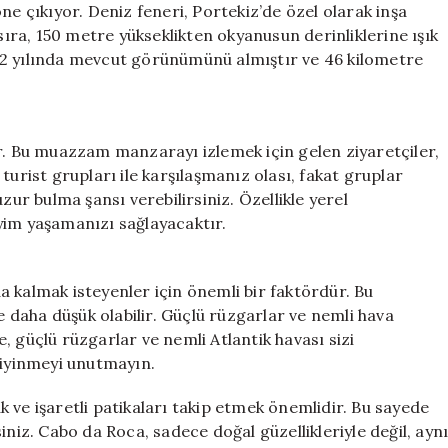
ne çıkıyor. Deniz feneri, Portekiz’de özel olarak inşa
 sıra, 150 metre yükseklikten okyanusun derinliklerine ışık
42 yılında mevcut görünümünü almıştır ve 46 kilometre
ır. Bu muazzam manzarayı izlemek için gelen ziyaretçiler,
turist grupları ile karşılaşmanız olası, fakat gruplar
zur bulma şansı verebilirsiniz. Özellikle yerel
yim yaşamanızı sağlayacaktır.
 kalmak isteyenler için önemli bir faktördür. Bu
ce daha düşük olabilir. Güçlü rüzgarlar ve nemli hava
le, güçlü rüzgarlar ve nemli Atlantik havası sizi
giyinmeyi unutmayın.
 ve işaretli patikaları takip etmek önemlidir. Bu sayede
iniz. Cabo da Roca, sadece doğal güzellikleriyle değil, ayn