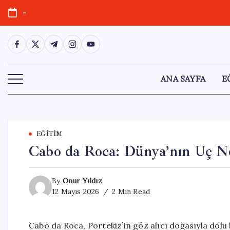
Skip
-
to
content
https://www.facebook.com/
https://twitter.com/
https://t.me/
https://www.instagram.com/
https://youtube.com/
ANA SAYFA
E
EĞITIM
Cabo da Roca: Dünya’nın Uç Nok
By
Onur Yıldız
12 Mayıs 2026
2 Min Read
Cabo da Roca, Portekiz’in göz alıcı doğasıyla dolu