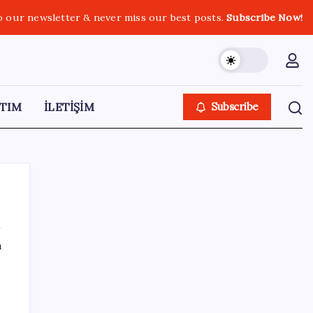
o our newsletter & never miss our best posts.
Subscribe Now!
TIM
İLETİŞİM
Subscribe
ı
SON YAZILAR
Fazla sodyum sinsice sağlığı olumsuz
etkiliyor! Tansiyonu yükseltip vücuda su