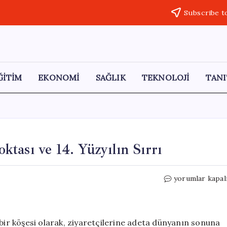
Subscribe t
ĞİTİM
EKONOMİ
SAĞLIK
TEKNOLOJİ
TANI
tası ve 14. Yüzyılın Sırrı
Cabo
yorumlar kapal
da
Roca:
Dünya’nın
Uç
 bir köşesi olarak, ziyaretçilerine adeta dünyanın sonuna