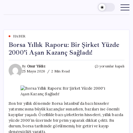
Skip
to
content
HABER
Borsa Yıllık Raporu: Bir Şirket Yüzde
2000’i Aşan Kazanç Sağladı!
Borsa
By
Onur Yıldız
yorumlar kapalı
Yıllık
25 Mayıs 2026
2 Min Read
Raporu:
Bir
Şirket
Yüzde
2000’i
Aşan
Son bir yıllık dönemde Borsa İstanbul’da bazı hisseler
Kazanç
yatırımcısına büyük kazançlar sunarken, bazıları ise önemli
Sağladı!
kayıplar yaşadı. Özellikle bazı şirketlerin hisseleri, yıllık bazda
için
yüzde 2000’in üzerinde bir prim yaparak dikkat çekti. Bu
durum, borsa tarihinde görülmemiş bir getiri ve kayıp
dengesizliği yarattı.