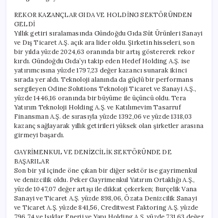
REKOR KAZANÇLAR GIDA VE HOLDİNG SEKTÖRÜNDEN
GELDİ
Yıllık getiri sıralamasında Gündoğdu Gıda Süt Ürünleri Sanayi
ve Dış Ticaret A.Ş. açık ara lider oldu. Şirketin hisseleri, son
bir yılda yüzde 2024,63 oranında bir artış göstererek rekor
kırdı. Gündoğdu Gıda’yı takip eden Hedef Holding A.Ş. ise
yatırımcısına yüzde 1797,23 değer kazancı sunarak ikinci
sırada yer aldı. Teknoloji alanında da güçlü bir performans
sergileyen Odine Solutions Teknoloji Ticaret ve Sanayi A.Ş.,
yüzde 1446,16 oranında bir büyüme ile üçüncü oldu. Tera
Yatırım Teknoloji Holding A.Ş. ve Katılımevim Tasarruf
Finansman A.Ş. de sırasıyla yüzde 1392,06 ve yüzde 1318,03
kazanç sağlayarak yıllık getirileri yüksek olan şirketler arasına
girmeyi başardı.
GAYRİMENKUL VE DENİZCİLİK SEKTÖRÜNDE DE
BAŞARILAR
Son bir yıl içinde öne çıkan bir diğer sektör ise gayrimenkul
ve denizcilik oldu. Peker Gayrimenkul Yatırım Ortaklığı A.Ş.,
yüzde 1047,07 değer artışı ile dikkat çekerken; Burçelik Vana
Sanayi ve Ticaret A.Ş. yüzde 898,06, Özata Denizcilik Sanayi
ve Ticaret A.Ş. yüzde 841,56, Creditwest Faktoring A.Ş. yüzde
796,74 ve Işıklar Enerji ve Yapı Holding A.Ş. yüzde 731,63 değer