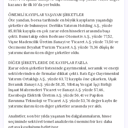
kazancı ile ilk 10’da yer buldu.
ÖNEMLİ KAYIPLAR YAŞAYAN ŞİRKETLER
Öte yandan, borsa tarihinde en büyük kayıpların yaşandığı
şirketler de bulunuyor. Derlüks Yatırım Holding A.Ş., yüzde
85,81’lik kayıpla en çok zarar eden hisseleri arasında başı
çekti. Bunu takip eden Borlease Otomotiv A.Ş., yüzde 77,52,
Vişne Madencilik Üretim Sanayi ve Ticaret A.Ş. yüzde 73,50 ve
Gezinomi Seyahat Turizm Ticaret A.Ş. yüzde 71,36 düşüş ile
yatırımcılarını üzen diğer şirketler oldu.
DİĞER ŞİRKETLERDE DE KAYIPLAR FAZLA
Zarar eden şirketler listesinde gayrimenkul, seramik ve enerji
sektörlerinden de firmalar dikkat çekti. Batı Ege Gayrimenkul
Yatırım Ortaklığı A.Ş., yüzde 63,72 kayıpla öne çıkarken, Uşak
Seramik Sanayi A.Ş. yüzde 58,35, Yibitaş Yozgat İşçi Birliği
İnşaat Malzemeleri Ticaret ve Sanayi A.Ş. yüzde 57,46,
Esenboğa Elektrik Üretim A.Ş. yüzde 56,41 ve Papilon
Savunma Teknoloji ve Ticaret A.Ş. yüzde 53,76 değer kaybı ile
yatırımcılarını üzen diğer şirketler arasında yer aldı.
Analistler, son bir yılda yaşanan bu dalgalanmaların, hisse
seçiminde sektörel temel analizlerin önemini bir kez daha
ortaya koyduğunu belirtiyor.