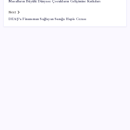
Masalların Büyülü Dünyası: Çocukların Gelişimine Katkıları
Next
DEAŞ’a Finansman Sağlayan Sanığa Hapis Cezası
SON YAZILAR
Bakan Kacır: 23 yılda imalat sanayi katma değerimizi
250 milyar doların üzerine taşıdık
Togg Servis Noktası Sayısını Türkiye Genelinde 58’e
Çıkardı
‘Birazdan evinize gelecekler’ mesajını görünce