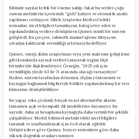
Bilimde sayılar kritik bir öneme sahip; fakat bu veriler çoğu
zaman metinlerin içerisinde “gizli” kalıyor ve otomatik analiz
yapılması zorlaşıyor. Jülich Araştırma Merkezi’ndeki
uzmanlar, nicel bilgileri tanımlayan, kategorize eden ve
yapılandırılmış verilere dönüştüren Quinex isimli bir sistem
geliştirdi. Bu çerçeve, zahmetli manuel işleme ihtiyacını
ortadan kaldırarak verimliliği artırmayı hedefliyor.
Quinex, enerji, iklim araştırması veya yeni malzeme geliştirme
gibi konularda sayısal verileri tanıyarak uygun ölçü
birimleriyle ilişkilendiriyor. Örneğin, “2025 yılı için
verimliliğin yüzde 63 ile 71 arasında olacağı varsayılıyor”
ifadesi, sistem tarafından dönemin, ölçüm yönteminin ve
kaynağın bağlamsal bilgileriyle birlikte yapılandırılmış bir veri
kümesine dönüştürülüyor.
Bu yapay zeka çözümü, birçok ticari alternatifin aksine
tamamen açık ve kompakt dil modellerine dayanıyor. Bu
sayede, daha az hesaplama kaynağıyla daha verimli bir şekilde
çalışabiliyor. Model, bilimsel metinlerdeki nicel bilgileri
tanımak ve sınıflandırmak için özel olarak eğitildi.
Geliştiricilere göre Quinex, benzer sistemlere göre daha
yüksek doğruluk oranları sunuyor.