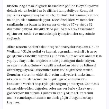
Sistem, bağlamsal bilgileri hassas bir şekilde işleyebiliyor ve
dolaylı olarak belirtilen özellikleri tanıyabiliyor. Kompakt
yapısına rağmen, sayıları ve ölçü birimlerini tanımada yüzde
98 doğruluk oranına ulaşıyor. Nicel özellikleri ve nesneleri
sınıflandırma başarısı ise sırasıyla yüzde 87 ve yüzde 82
düzeyine çıkıyor. Bu yüksek başarı, özel olarak tasarlanan
eğitim veri setleri ve metodolojik iyileştirmeler sayesinde
sağlandı.
Jülich Sistem Analizi’nde Entegre Senaryolar Başkanı Dr. Jan
Weiland, “Güçlü, şeffaf ve kaynak açısından verimli bir araç
geliştirmek istedik” diyerek Quinex’in bilimsel veri analizi için
yapay zekayı daha erişilebilir hale getirdiğini ifade ediyor.
Araştırmacılar, Quinex’i çeşitli alanlardan binlerce bilimsel
özete uygulayarak sistemin pratik etkinliğini test ettiler.
Sonuçlar, sistemin elektrik üretim maliyetleri, maksimum
oksijen alımı, depremlerin büyüklüğü ve konumu gibi
konularda verileri başarıyla çıkardığını gösteriyor. Otomatik
olarak elde edilen değerler, referans verilerle yüksek uyum
gösteriyor. Bu durum, Quinex’in geniş bilimsel literatürü
analiz etme kapasitesinin ne denli güçlü olduğunu ortaya
koyuyor.