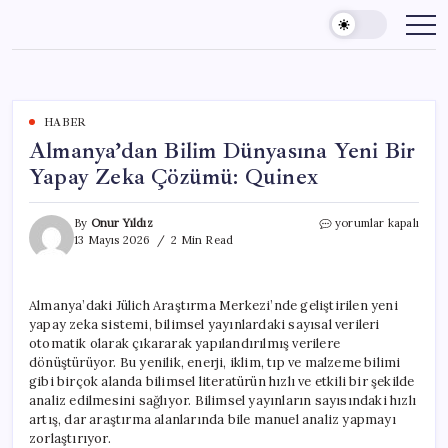
Skip
to
content
HABER
Almanya’dan Bilim Dünyasına Yeni Bir
Yapay Zeka Çözümü: Quinex
Almanya’dan
By
Onur Yıldız
yorumlar kapalı
Bilim
13 Mayıs 2026
2 Min Read
Dünyasına
Yeni
Bir
Almanya’daki Jülich Araştırma Merkezi’nde geliştirilen yeni
Yapay
yapay zeka sistemi, bilimsel yayınlardaki sayısal verileri
Zeka
Çözümü:
otomatik olarak çıkararak yapılandırılmış verilere
Quinex
dönüştürüyor. Bu yenilik, enerji, iklim, tıp ve malzeme bilimi
için
gibi birçok alanda bilimsel literatürün hızlı ve etkili bir şekilde
analiz edilmesini sağlıyor. Bilimsel yayınların sayısındaki hızlı
artış, dar araştırma alanlarında bile manuel analiz yapmayı
zorlaştırıyor.