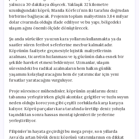
yalnızca 30 dakikaya düşecek. Yaklaşık 32 kilometre
uzunluğundaki köprü, Manila Körfezi’nin iki tarafını doğrudan
birbirine bağlayacak. Projenin toplam maliyetinin 3,84 milyar
dolar civarında olduğu ifade ediliyor ve bu yapı, bölgedeki
ulaşım ağını önemli ölçüde dönüştürecek.
Şu anda sürücüler ya uzun kara yollarını kullanmakta ya da
saatler süren feribot seferlerine mecbur kalmaktadır.
Köprünün faaliyete geçmesiyle lojistik maliyetlerinin
azalması, ticaretin hızlanması ve iş gücünün daha esnek bir
şekilde hareket etmesi bekleniyor. Uzmanlar, ulaşım
süresindeki bu radikal azalmaların hem halkın günlük
yaşamını kolaylaştıracağını hem de yatırımcılar için yeni
fırsatlar yaratacağını vurguluyor.
Proje süresince mühendisler, köprünün ayaklarını deniz
tabanına yerleştirirken güçlü akıntılar, gelgitler ve tuzlu suyun
neden olduğu korozyon gibi çeşitli zorluklarla karşı karşıya
kalıyor. Köprü parçaları kara tarafında üretilip deniz yoluyla
taşındıktan sonra hassas montaj işlemleri ile yerlerine
yerleştiriliyor.
Filipinler’in hayata geçirdiği bu mega proje, son yıllarda
Asya’da artan büyük deniz köprüsü yatırımlarının en dikkat