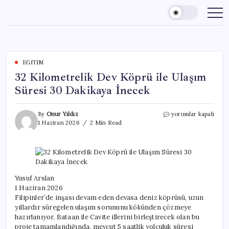
Skip
to
content
EĞITIM
32 Kilometrelik Dev Köprü ile Ulaşım
Süresi 30 Dakikaya İnecek
32
By
Onur Yıldız
yorumlar kapalı
Kilometrelik
1 Haziran 2026
2 Min Read
Dev
Köprü
ile
Ulaşım
Süresi
30
Yusuf Arslan
Dakikaya
1 Haziran 2026
İnecek
Filipinler’de inşası devam eden devasa deniz köprüsü, uzun
için
yıllardır süregelen ulaşım sorununu kökünden çözmeye
hazırlanıyor. Bataan ile Cavite illerini birleştirecek olan bu
proje tamamlandığında, mevcut 5 saatlik yolculuk süresi