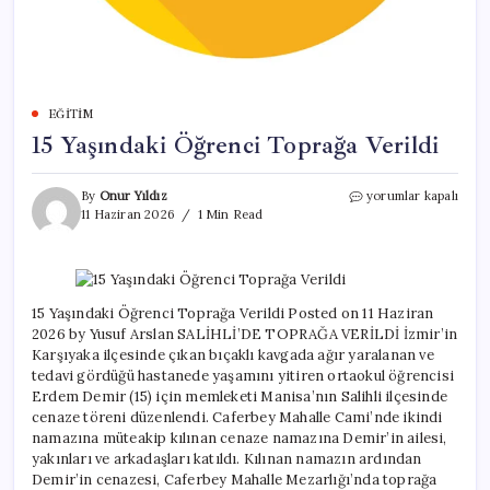
EĞITIM
15 Yaşındaki Öğrenci Toprağa Verildi
15
By
Onur Yıldız
yorumlar kapalı
Yaşındaki
11 Haziran 2026
1 Min Read
Öğrenci
Toprağa
Verildi
için
15 Yaşındaki Öğrenci Toprağa Verildi Posted on 11 Haziran
2026 by Yusuf Arslan SALİHLİ’DE TOPRAĞA VERİLDİ İzmir’in
Karşıyaka ilçesinde çıkan bıçaklı kavgada ağır yaralanan ve
tedavi gördüğü hastanede yaşamını yitiren ortaokul öğrencisi
Erdem Demir (15) için memleketi Manisa’nın Salihli ilçesinde
cenaze töreni düzenlendi. Caferbey Mahalle Cami’nde ikindi
namazına müteakip kılınan cenaze namazına Demir’in ailesi,
yakınları ve arkadaşları katıldı. Kılınan namazın ardından
Demir’in cenazesi, Caferbey Mahalle Mezarlığı’nda toprağa